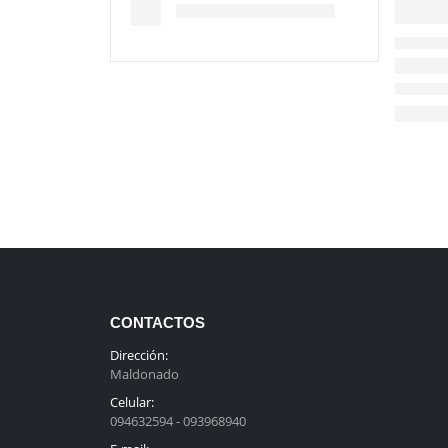
CONTACTOS
Dirección:
Maldonado
Celular:
094632594 - 093968940