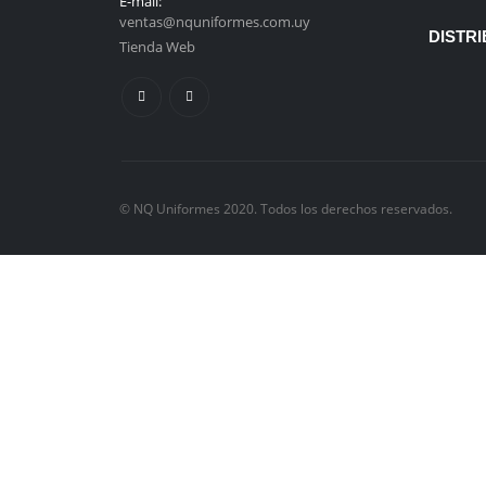
E-mail:
ventas@nquniformes.com.uy
DISTRI
Tienda Web
© NQ Uniformes 2020. Todos los derechos reservados.