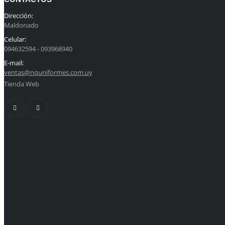
Dirección:
Maldonado
Celular:
094632594 - 093968940
E-mail:
ventas@nquniformes.com.uy
Tienda Web