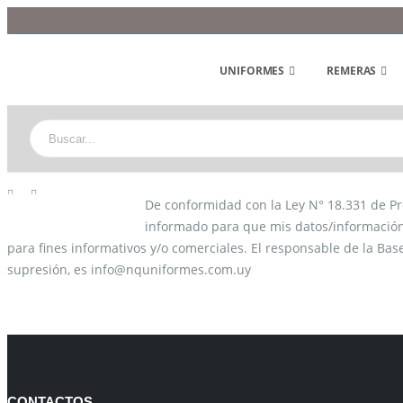
UNIFORMES
REMERAS
De conformidad con la Ley N° 18.331 de Pro
TÉRMINOS Y CONCICIONES
informado para que mis datos/información 
para fines informativos y/o comerciales. El responsable de la Bas
supresión, es info@nquniformes.com.uy
CONTACTOS