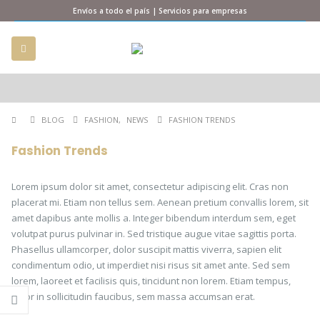
Envíos a todo el país | Servicios para empresas
BLOG
FASHION
,
NEWS
FASHION TRENDS
Fashion Trends
Lorem ipsum dolor sit amet, consectetur adipiscing elit. Cras non
placerat mi. Etiam non tellus sem. Aenean pretium convallis lorem, sit
amet dapibus ante mollis a. Integer bibendum interdum sem, eget
volutpat purus pulvinar in. Sed tristique augue vitae sagittis porta.
Phasellus ullamcorper, dolor suscipit mattis viverra, sapien elit
condimentum odio, ut imperdiet nisi risus sit amet ante. Sed sem
lorem, laoreet et facilisis quis, tincidunt non lorem. Etiam tempus,
dolor in sollicitudin faucibus, sem massa accumsan erat.