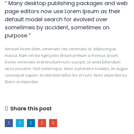
“ Many desktop publishing packages and web
page editors now use Lorem Ipsum as their
default model search for evolved over
sometimes by accident, sometimes on
purpose ”
Aenean lorem diam, venenatis nec venenatis id, adipiscing ac
massa. Nam vel dui eget justo dictum pretium a rhoncus ipsum.
Donec venenatis erat tincidunt nunc suscipit, sit amet bibendum
lacus posuere. Sed scelerisque, dolor a pharetra sodales, mi augue
consequat sapien, et interdum tellus leo et nunc. Nunc imperdiet eu
libero ut imperdiet.
Cofias Personalizadas
Cofias Personalizadas
Share this post
Cofias Personalizadas
Cofias Personalizadas
Delantales Personalizados
Delantales Personalizados