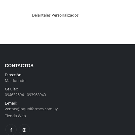
Delantales Personalizados
CONTACTOS
Dirección:
Maldonado
Celular:
094632594 - 093968940
E-mail:
ventas@nquniformes.com.uy
Tienda Web