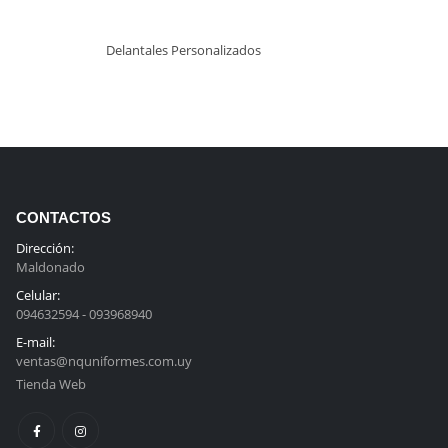
Delantales Personalizados
CONTACTOS
Dirección:
Maldonado
Celular:
094632594 - 093968940
E-mail:
ventas@nquniformes.com.uy
Tienda Web