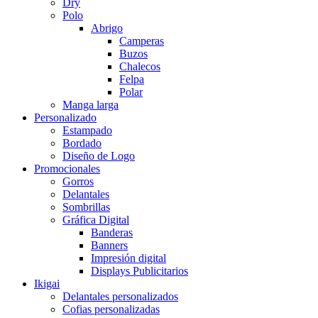
Dry
Polo
Abrigo
Camperas
Buzos
Chalecos
Felpa
Polar
Manga larga
Personalizado
Estampado
Bordado
Diseño de Logo
Promocionales
Gorros
Delantales
Sombrillas
Gráfica Digital
Banderas
Banners
Impresión digital
Displays Publicitarios
Ikigai
Delantales personalizados
Cofias personalizadas