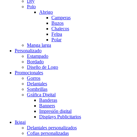
Dry
Polo
Abrigo
Camperas
Buzos
Chalecos
Felpa
Polar
Manga larga
Personalizado
Estampado
Bordado
Diseño de Logo
Promocionales
Gorros
Delantales
Sombrillas
Gráfica Digital
Banderas
Banners
Impresión digital
Displays Publicitarios
Ikigai
Delantales personalizados
Cofias personalizadas