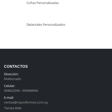
Cofias Personalizadas
Delantales Personalizados
CONTACTOS
Dirección:
Maldonado
Celular:
094632594 - 093968940
E-mail:
ventas@nquniformes.com.uy
Tienda Web