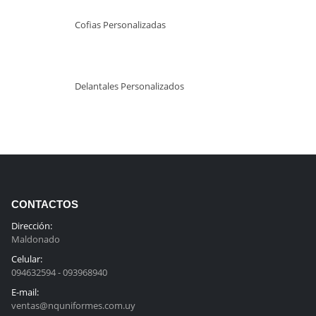
Cofias Personalizadas
Delantales Personalizados
CONTACTOS
Dirección:
Maldonado
Celular:
094632594 - 093968940
E-mail:
ventas@nquniformes.com.uy