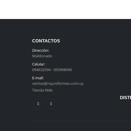
CONTACTOS
Dirección:
Maldonado
Celular:
094632594 - 093968940
E-mail:
ventas@nquniformes.com.uy
Tienda Web
DIST