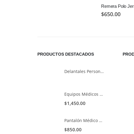
Remera Polo Je
$
650.00
PRODUCTOS DESTACADOS
PROD
Delantales Personalizados
Equipos Médicos Con Spandex Blanco
$
1,450.00
Pantalón Médico Azul marino
$
850.00