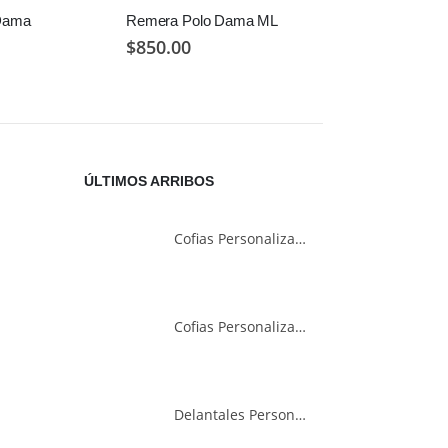
Dama
Remera Polo Dama ML
Sudadera Dry
$
850.00
$
240.00
ÚLTIMOS ARRIBOS
Cofias Personalizadas
Cofias Personalizadas
Delantales Personalizados