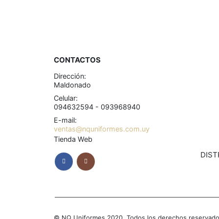
CONTACTOS
Dirección:
Maldonado
Celular:
094632594 - 093968940
E-mail:
ventas@nquniformes.com.uy
Tienda Web
DIST
© NQ Uniformes 2020. Todos los derechos reservado