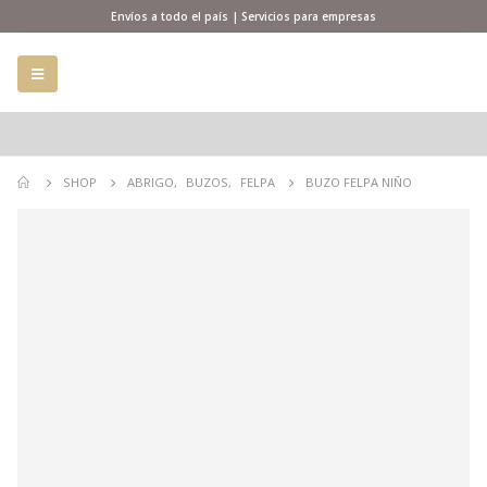
Envíos a todo el país | Servicios para empresas
SHOP
ABRIGO
,
BUZOS
,
FELPA
BUZO FELPA NIÑO