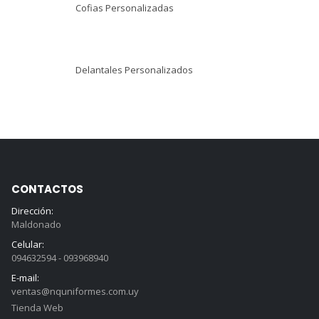
Cofias Personalizadas
Delantales Personalizados
CONTACTOS
Dirección:
Maldonado
Celular:
094632594 - 093968940
E-mail:
ventas@nquniformes.com.uy
Tienda Web