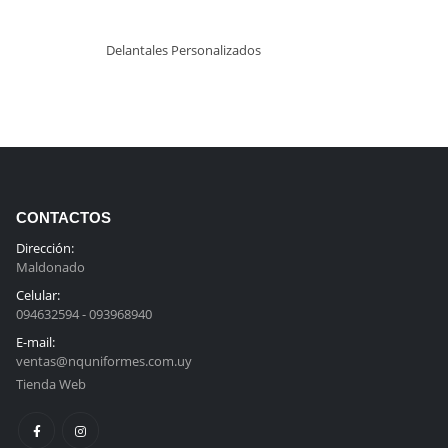
Delantales Personalizados
CONTACTOS
Dirección:
Maldonado
Celular:
094632594 - 093968940
E-mail:
ventas@nquniformes.com.uy
Tienda Web