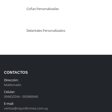
Cofias Personalizadas
Delantales Personalizados
CONTACTOS
Dirección:
Maldonado
Celular:
094632594 - 093968940
E-mail:
ventas@nquniformes.com.uy