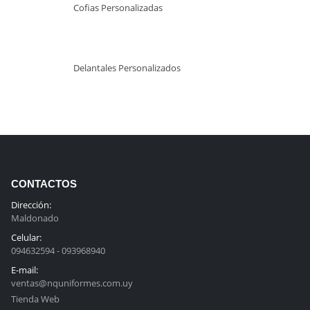
Cofias Personalizadas
Delantales Personalizados
CONTACTOS
Dirección:
Maldonado
Celular:
094632594 - 093968940
E-mail:
ventas@nquniformes.com.uy
Tienda Web