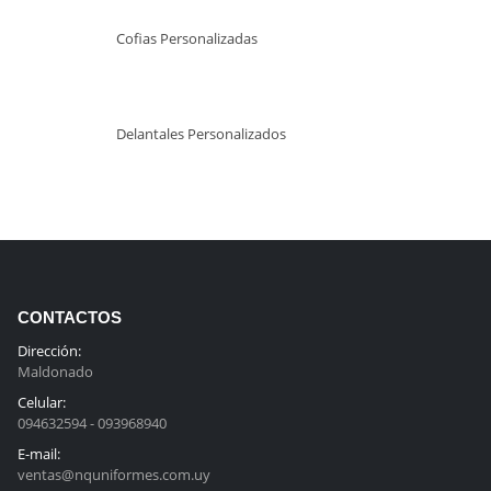
Cofias Personalizadas
Delantales Personalizados
CONTACTOS
Dirección:
Maldonado
Celular:
094632594 - 093968940
E-mail:
ventas@nquniformes.com.uy